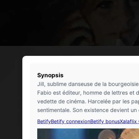
Synopsis
Jill, sublime danseuse de la bourgeois
Fabio est éditeur, homme de lettres et d
vedette de cinéma. Harcelée par les papa
sentimentale. Son existence devient un 
Betify
Betify connexion
Betify bonus
Xalaflix