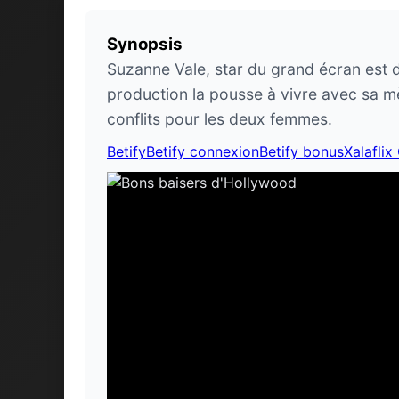
Synopsis
Suzanne Vale, star du grand écran est 
production la pousse à vivre avec sa m
conflits pour les deux femmes.
Betify
Betify connexion
Betify bonus
Xalaflix