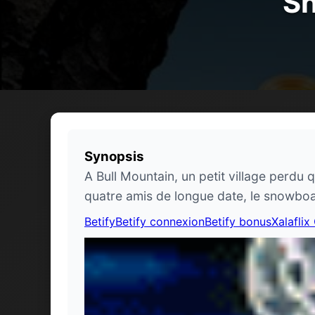
Sn
Synopsis
A Bull Mountain, un petit village perdu
quatre amis de longue date, le snowboar
Betify
Betify connexion
Betify bonus
Xalaflix