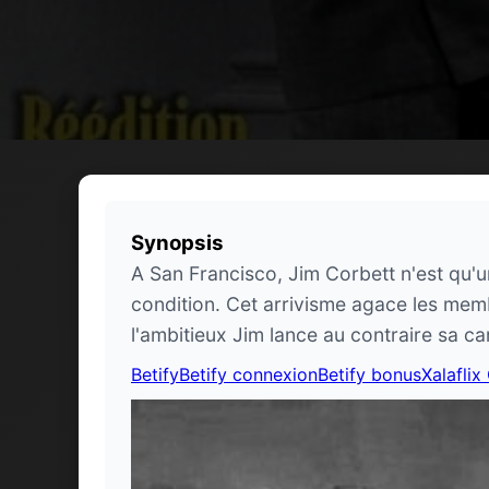
Synopsis
A San Francisco, Jim Corbett n'est qu'
condition. Cet arrivisme agace les membr
l'ambitieux Jim lance au contraire sa car
Betify
Betify connexion
Betify bonus
Xalaflix