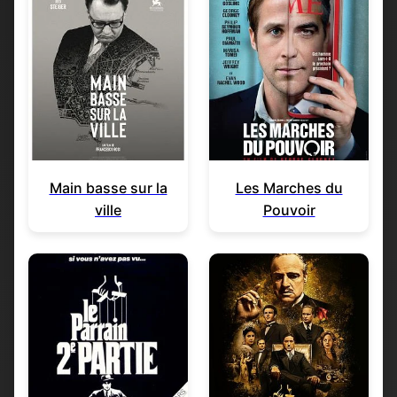
Main basse sur la
Les Marches du
ville
Pouvoir