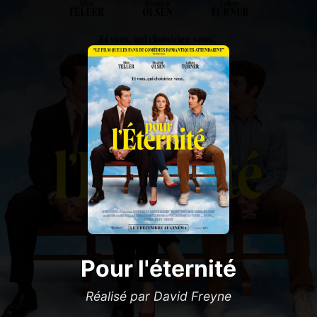
Pour l'éternité
Réalisé par David Freyne