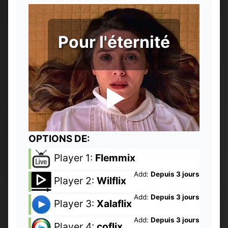
Pour l'éternité
OPTIONS DE:
Player 1:
Flemmix
Add:
Depuis 3 jours
Player 2:
Wilflix
Add:
Depuis 3 jours
Player 3:
Xalaflix
Add:
Depuis 3 jours
Player 4:
coflix