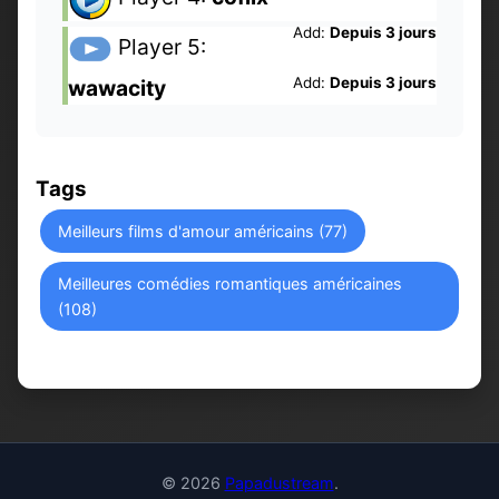
Add:
Depuis 3 jours
Player 5:
Add:
Depuis 3 jours
wawacity
Tags
Meilleurs films d'amour américains (77)
Meilleures comédies romantiques américaines
(108)
© 2026
Papadustream
.