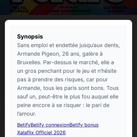
Synopsis
Sans emploi et endettée jusqu’aux dents,
Armande Pigeon, 26 ans, galère à
Bruxelles. Par-dessus le marché, elle a
un gros penchant pour le jeu et n’hésite
pas à prendre des risques, car pour
Armande, tous les paris sont bons. Tous
sauf un, peut-être le plus fou auquel elle
peine encore à se risquer : le pari de
l’amour.
Betify
Betify connexion
Betify bonus
Xalaflix Officiel 2026