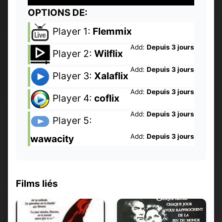
OPTIONS DE:
Player 1:
Flemmix
Add:
Depuis 3 jours
Player 2:
Wilflix
Add:
Depuis 3 jours
Player 3:
Xalaflix
Add:
Depuis 3 jours
Player 4:
coflix
Add:
Depuis 3 jours
Player 5:
Add:
Depuis 3 jours
wawacity
Films liés