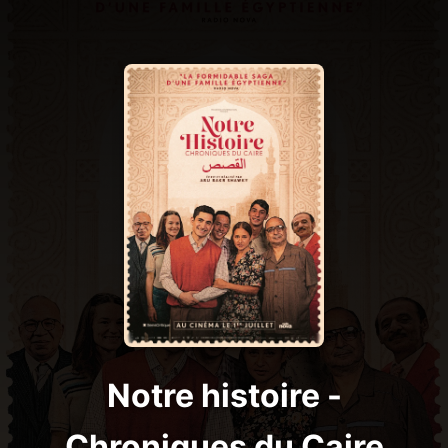
Notre histoire -
Chroniques du Caire