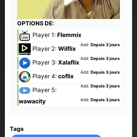
OPTIONS DE:
Player 1:
Flemmix
Add:
Depuis 3 jours
Player 2:
Wilflix
Add:
Depuis 3 jours
Player 3:
Xalaflix
Add:
Depuis 3 jours
Player 4:
coflix
Add:
Depuis 3 jours
Player 5:
Add:
Depuis 3 jours
wawacity
Tags