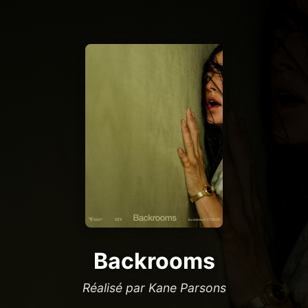
Backrooms
Réalisé par Kane Parsons