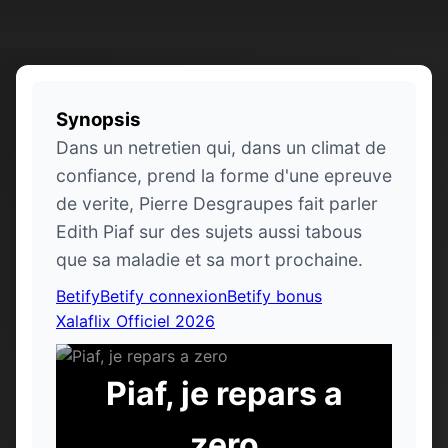
Synopsis
Dans un netretien qui, dans un climat de
confiance, prend la forme d'une epreuve
de verite, Pierre Desgraupes fait parler
Edith Piaf sur des sujets aussi tabous
que sa maladie et sa mort prochaine.
Betify
Betify connexion
Betify bonus
Xalaflix Officiel 2026
Piaf, je repars a
zero