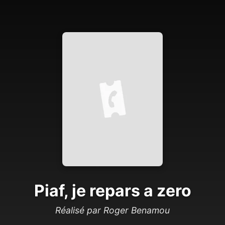
Piaf, je repars a zero
Réalisé par Roger Benamou