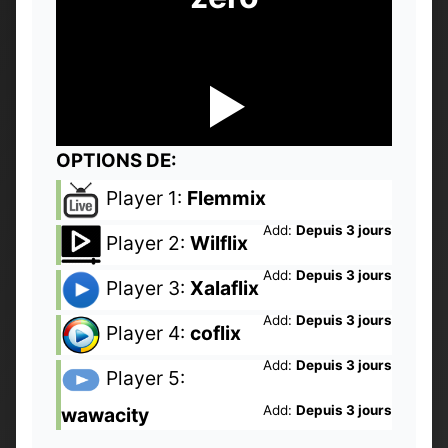
OPTIONS DE:
Player 1:
Flemmix
Add:
Depuis 3 jours
Player 2:
Wilflix
Add:
Depuis 3 jours
Player 3:
Xalaflix
Add:
Depuis 3 jours
Player 4:
coflix
Add:
Depuis 3 jours
Player 5:
Add:
Depuis 3 jours
wawacity