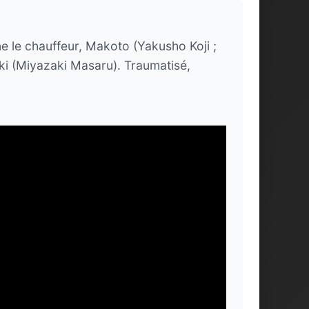
 le chauffeur, Makoto (Yakusho Koji ;
ki (Miyazaki Masaru). Traumatisé,