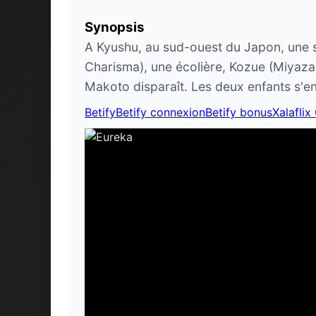
Synopsis
A Kyushu, au sud-ouest du Japon, une s
Charisma), une écolière, Kozue (Miyaza
Makoto disparaît. Les deux enfants s'en
Betify
Betify connexion
Betify bonus
Xalaflix