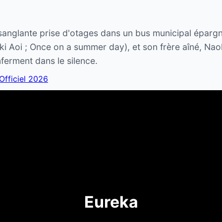
anglante prise d'otages dans un bus municipal épargne
ki Aoi ; Once on a summer day), et son frère aîné, Nao
ferment dans le silence.
 Officiel 2026
Eureka