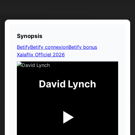
Synopsis
Betify
Betify connexion
Betify bonus
Xalaflix Officiel 2026
David Lynch