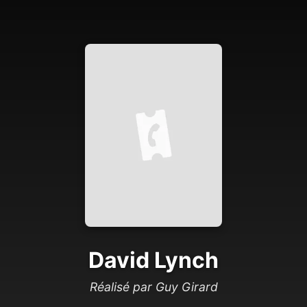
David Lynch
Réalisé par Guy Girard