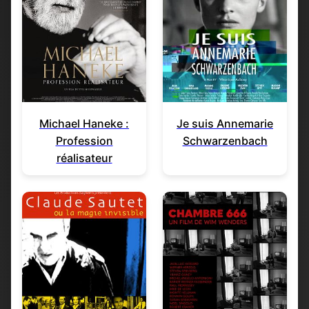
Michael Haneke :
Je suis Annemarie
Profession
Schwarzenbach
réalisateur