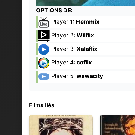
OPTIONS DE:
Player 1:
Flemmix
Player 2:
Wilflix
Player 3:
Xalaflix
Player 4:
coflix
Player 5:
wawacity
Films liés