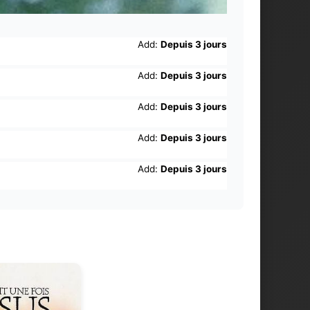
Add:
Depuis 3 jours
Add:
Depuis 3 jours
Add:
Depuis 3 jours
Add:
Depuis 3 jours
Add:
Depuis 3 jours