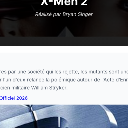
X-Men 2
Réalisé par Bryan Singer
 par une société qui les rejette, les mutants sont une
 l'un d'eux relance la polémique autour de l'Acte d'En
ien militaire William Stryker.
 Officiel 2026