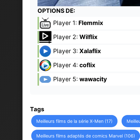
OPTIONS DE:
Player 1:
Flemmix
Player 2:
Wilflix
Player 3:
Xalaflix
Player 4:
coflix
Player 5:
wawacity
Tags
Meilleurs films de la série X-Men (17)
Meille
Meilleurs films adaptés de comics Marvel (106)