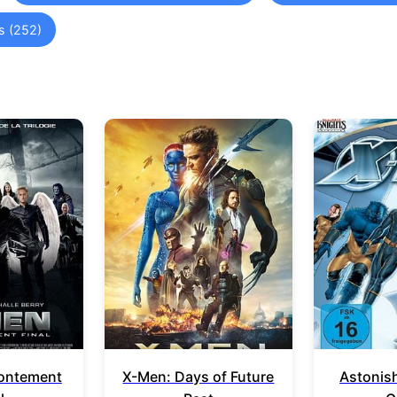
s (252)
rontement
X-Men: Days of Future
Astonis