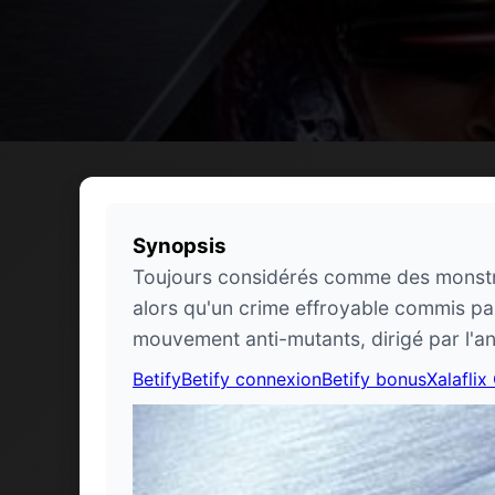
Synopsis
Toujours considérés comme des monstres
alors qu'un crime effroyable commis par
mouvement anti-mutants, dirigé par l'anc
Betify
Betify connexion
Betify bonus
Xalaflix