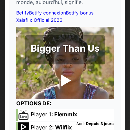
monde, aujourd’hui, signifie.
Betify
Betify connexion
Betify bonus
Xalaflix Officiel 2026
Bigger Than Us
OPTIONS DE:
Player 1:
Flemmix
Add:
Depuis 3 jours
Player 2:
Wilflix