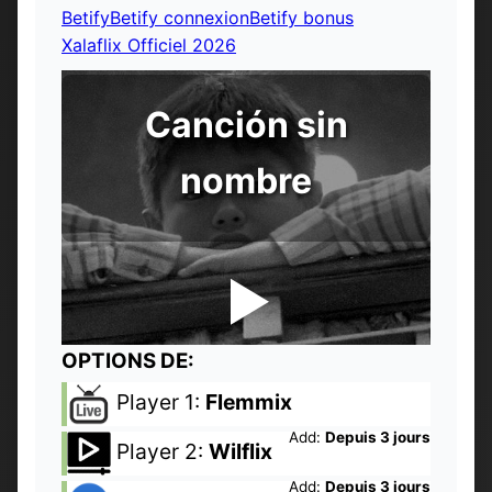
Betify
Betify connexion
Betify bonus
Xalaflix Officiel 2026
Canción sin
nombre
OPTIONS DE:
Player 1:
Flemmix
Add:
Depuis 3 jours
Player 2:
Wilflix
Add:
Depuis 3 jours