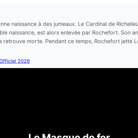
nne naissance à des jumeaux. Le Cardinal de Richelieu
le naissance, est alors enlevée par Rochefort. Son a
 la retrouve morte. Pendant ce temps, Rochefort jette L
 Officiel 2026
Le Masque de fer