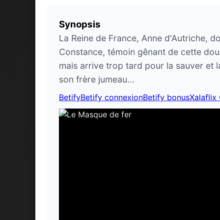
Synopsis
La Reine de France, Anne d'Autriche, do
Constance, témoin gênant de cette doub
mais arrive trop tard pour la sauver et
son frère jumeau...
Betify
Betify connexion
Betify bonus
Xalaflix