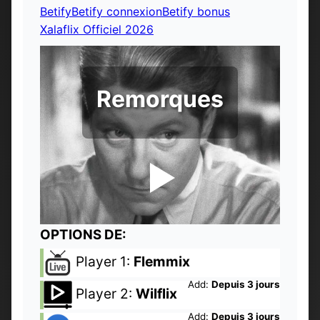
Betify
Betify connexion
Betify bonus
Xalaflix Officiel 2026
Remorques
OPTIONS DE:
Player 1:
Flemmix
Add:
Depuis 3 jours
Player 2:
Wilflix
Add:
Depuis 3 jours