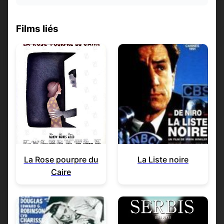
Films liés
La Rose pourpre du
La Liste noire
Caire