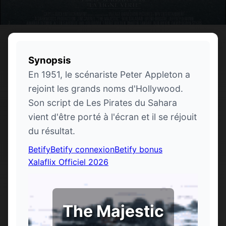
Synopsis
En 1951, le scénariste Peter Appleton a
rejoint les grands noms d'Hollywood.
Son script de Les Pirates du Sahara
vient d'être porté à l'écran et il se réjouit
du résultat.
Betify
Betify connexion
Betify bonus
Xalaflix Officiel 2026
The Majestic