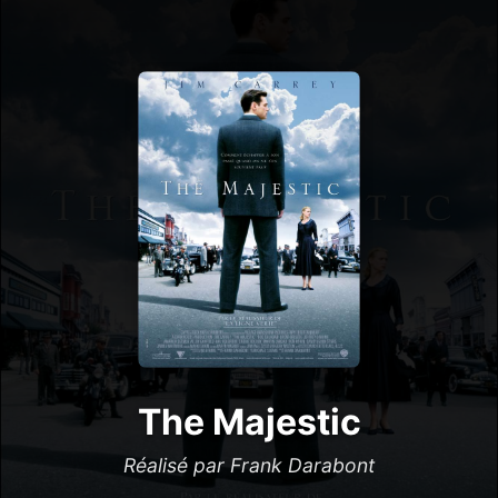
The Majestic
Réalisé par Frank Darabont