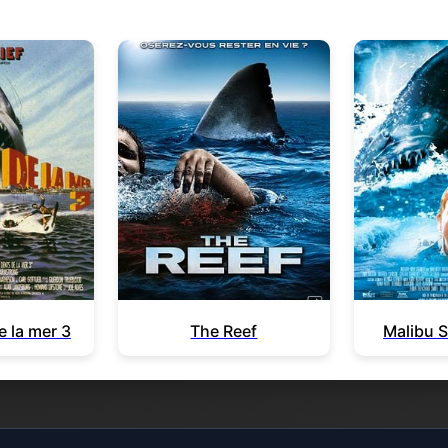
e la mer 3
The Reef
Malibu S