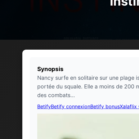
Inst
Synopsis
Nancy surfe en solitaire sur une plage i
portée du squale. Elle a moins de 200 m
des combats…
Betify
Betify connexion
Betify bonus
Xalaflix