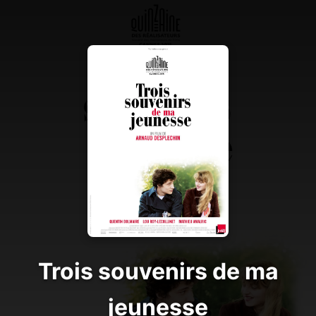
Trois souvenirs de ma
jeunesse