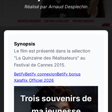
Réalisé par Arnaud Desplechin
Synopsis
Le film est présenté dans la sélection
"La Quinzaine des Réalisateurs" au
Festival de Cannes 2015.
Betify
Betify connexion
Betify bonus
Xalaflix Officiel 2026
Trois souvenirs de
ma jeunesse