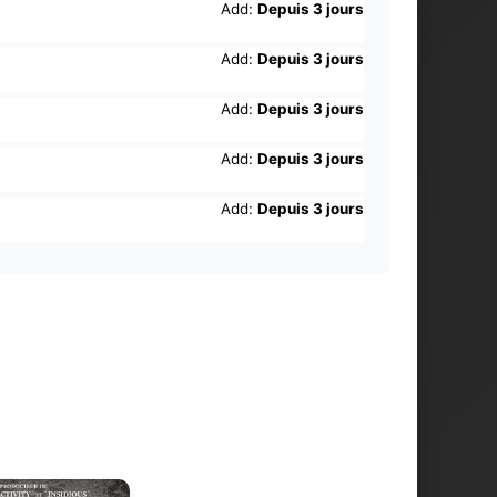
Add:
Depuis 3 jours
Add:
Depuis 3 jours
Add:
Depuis 3 jours
Add:
Depuis 3 jours
Add:
Depuis 3 jours