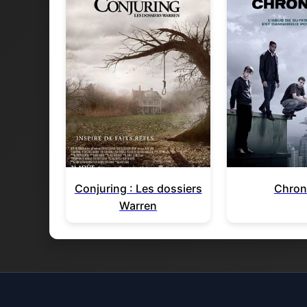
Conjuring : Les dossiers
Chron
Warren