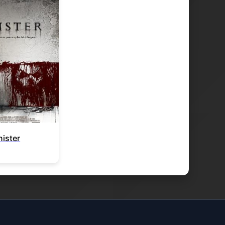
nister