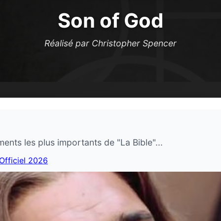
Son of God
Réalisé par Christopher Spencer
ents les plus importants de "La Bible"...
 Officiel 2026