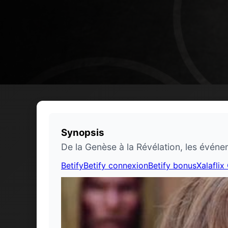
Synopsis
De la Genèse à la Révélation, les événem
Betify
Betify connexion
Betify bonus
Xalaflix