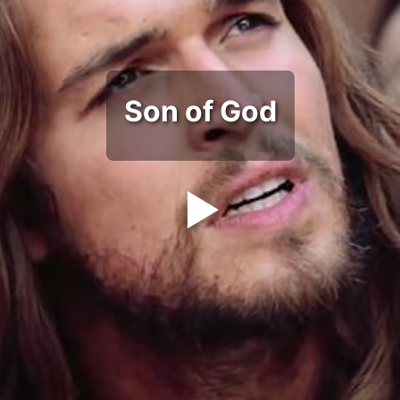
Son of God