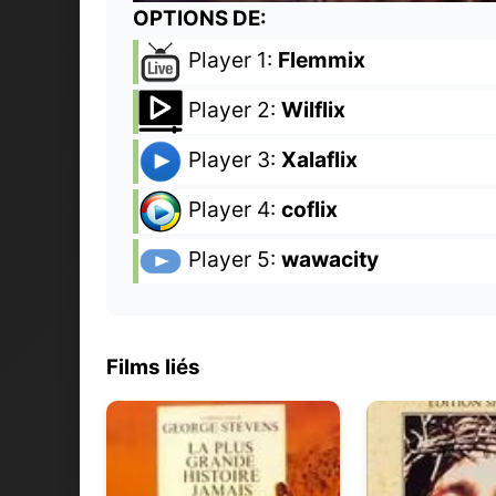
OPTIONS DE:
Player 1:
Flemmix
Player 2:
Wilflix
Player 3:
Xalaflix
Player 4:
coflix
Player 5:
wawacity
Films liés