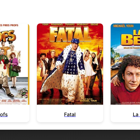
rofs
Fatal
La