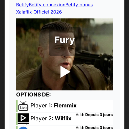
Betify
Betify connexion
Betify bonus
Xalaflix Officiel 2026
Fury
OPTIONS DE:
Player 1:
Flemmix
Add:
Depuis 3 jours
Player 2:
Wilflix
Add:
Depuis 3 jours