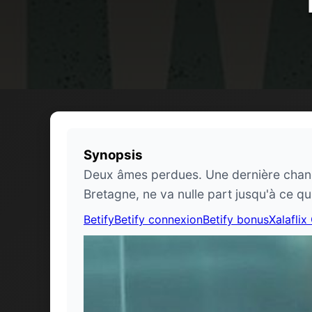
Synopsis
Deux âmes perdues. Une dernière chance
Bretagne, ne va nulle part jusqu'à ce q
Betify
Betify connexion
Betify bonus
Xalaflix