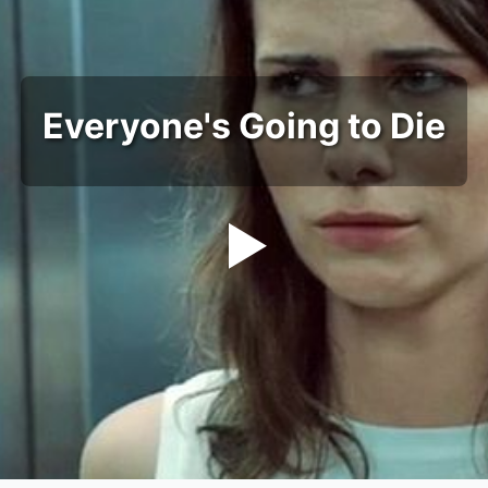
Everyone's Going to Die