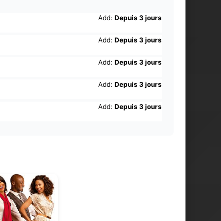
Add:
Depuis 3 jours
Add:
Depuis 3 jours
Add:
Depuis 3 jours
Add:
Depuis 3 jours
Add:
Depuis 3 jours