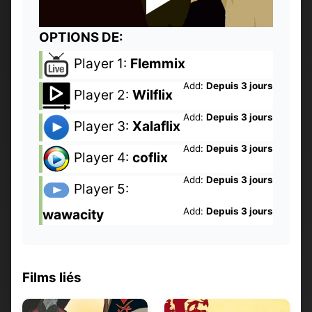
OPTIONS DE:
Player 1:
Flemmix
Add:
Depuis 3 jours
Player 2:
Wilflix
Add:
Depuis 3 jours
Player 3:
Xalaflix
Add:
Depuis 3 jours
Player 4:
coflix
Add:
Depuis 3 jours
Player 5:
Add:
Depuis 3 jours
wawacity
Films liés