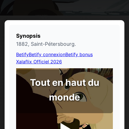
Synopsis
1882, Saint-Pétersbourg.
Betify
Betify connexion
Betify bonus
Xalaflix Officiel 2026
Tout en haut du
monde