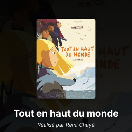
Tout en haut du monde
Réalisé par Rémi Chayé