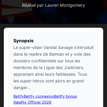
Réalisé par Lauren Montgomery
Synopsis
Le super-vilain Vandal Savage s'introduit
dans le repère de Batman et y vole des
dossiers confidentiels sur tous les
membres de la Ligue des Justiciers,
apprenant ainsi leurs faiblesses. Tous
les super-héros sont alors en grand
danger...
Betify
Betify connexion
Betify bonus
Xalaflix Officiel 2026