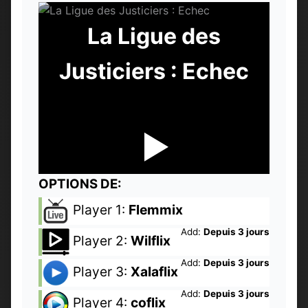
La Ligue des
Justiciers : Echec
OPTIONS DE:
Player 1:
Flemmix
Add:
Depuis 3 jours
Player 2:
Wilflix
Add:
Depuis 3 jours
Player 3:
Xalaflix
Add:
Depuis 3 jours
Player 4:
coflix