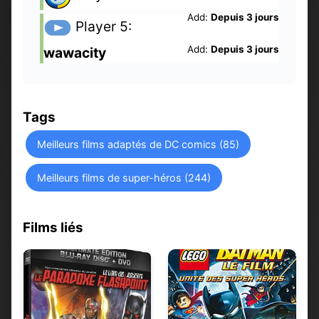
Add:
Depuis 3 jours
Player 5:
Add:
Depuis 3 jours
wawacity
Tags
Meilleurs films adaptés de DC comics (85)
Meilleurs films de super-héros (244)
Films liés