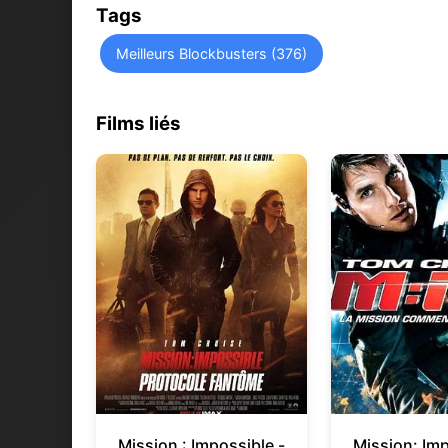
Tags
Meilleurs Blockbusters (376)
Films liés
Mission : Impossible -
Mission: Impo