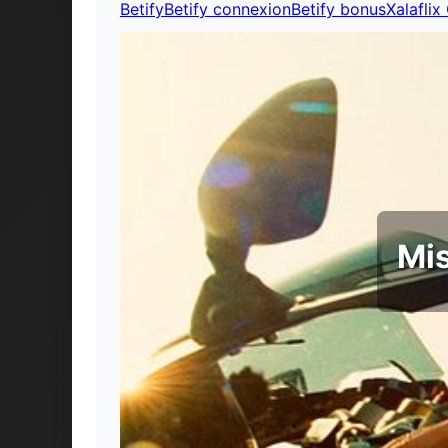
Betify
Betify connexion
Betify bonus
Xalaflix
Mis