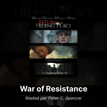
War of Resistance
Réalisé par Peter C. Spencer