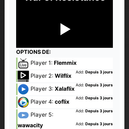
OPTIONS DE:
Player 1:
Flemmix
Add:
Depuis 3 jours
Player 2:
Wilflix
Add:
Depuis 3 jours
Player 3:
Xalaflix
Add:
Depuis 3 jours
Player 4:
coflix
Add:
Depuis 3 jours
Player 5:
Add:
Depuis 3 jours
wawacity