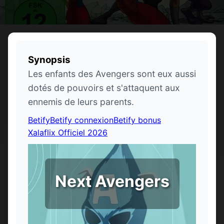
Synopsis
Les enfants des Avengers sont eux aussi
dotés de pouvoirs et s'attaquent aux
ennemis de leurs parents.
Betify
Betify connexion
Betify bonus
Xalaflix Officiel 2026
Next Avengers