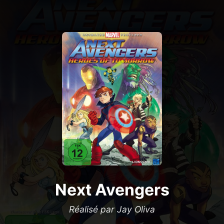
Next Avengers
Réalisé par Jay Oliva