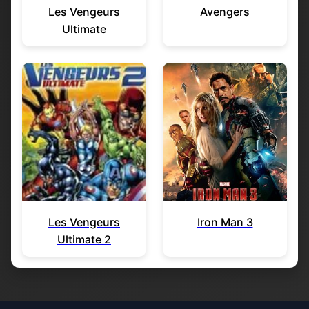
Les Vengeurs
Avengers
Ultimate
Les Vengeurs
Iron Man 3
Ultimate 2