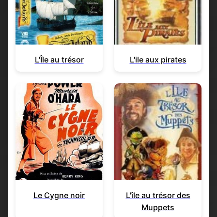
L'Île au trésor
L'ile aux pirates
Le Cygne noir
L'île au trésor des
Muppets