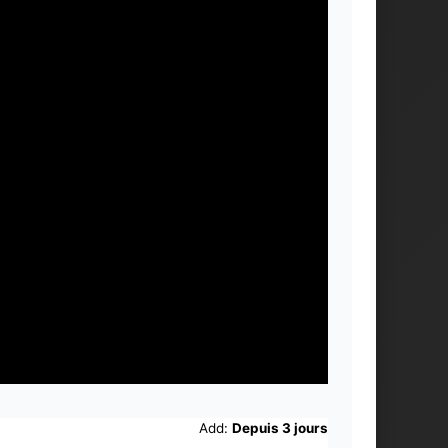
Add:
Depuis 3 jours