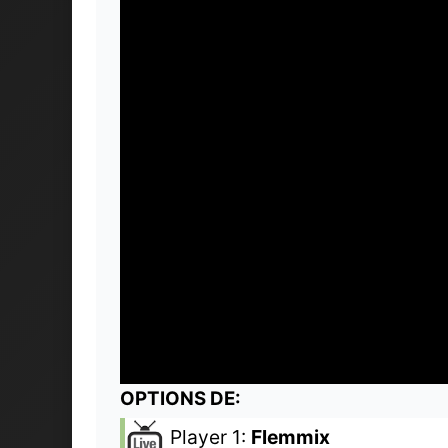
OPTIONS DE:
Player 1:
Flemmix