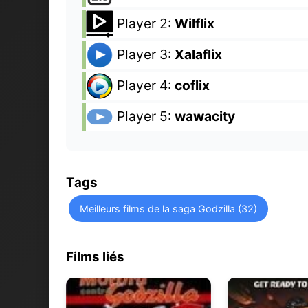
Player 2:
Wilflix
Player 3:
Xalaflix
Player 4:
coflix
Player 5:
wawacity
Tags
Meilleurs films de la saga Godzilla (32)
Films liés