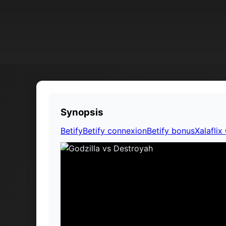
Synopsis
Betify
Betify connexion
Betify bonus
Xalaflix