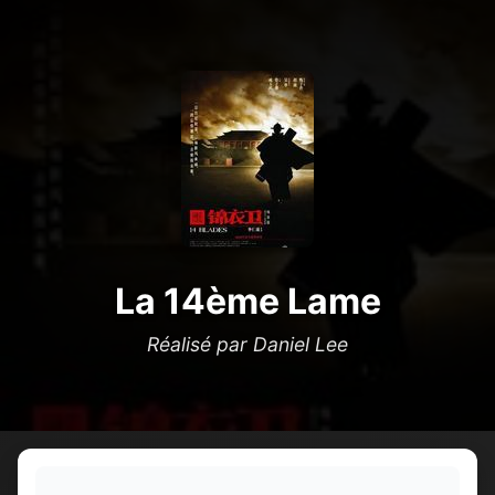
La 14ème Lame
Réalisé par Daniel Lee