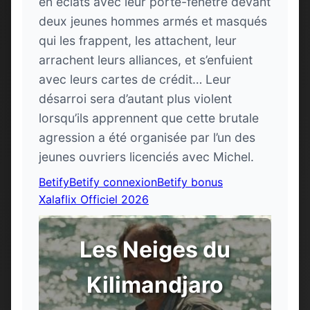
en éclats avec leur porte-fenêtre devant
deux jeunes hommes armés et masqués
qui les frappent, les attachent, leur
arrachent leurs alliances, et s’enfuient
avec leurs cartes de crédit… Leur
désarroi sera d’autant plus violent
lorsqu’ils apprennent que cette brutale
agression a été organisée par l’un des
jeunes ouvriers licenciés avec Michel.
Betify
Betify connexion
Betify bonus
Xalaflix Officiel 2026
Les Neiges du
Kilimandjaro