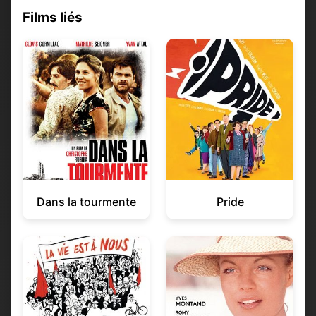
Films liés
Dans la tourmente
Pride