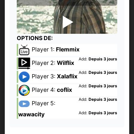
OPTIONS DE:
Player 1:
Flemmix
Add:
Depuis 3 jours
Player 2:
Wilflix
Add:
Depuis 3 jours
Player 3:
Xalaflix
Add:
Depuis 3 jours
Player 4:
coflix
Add:
Depuis 3 jours
Player 5:
Add:
Depuis 3 jours
wawacity