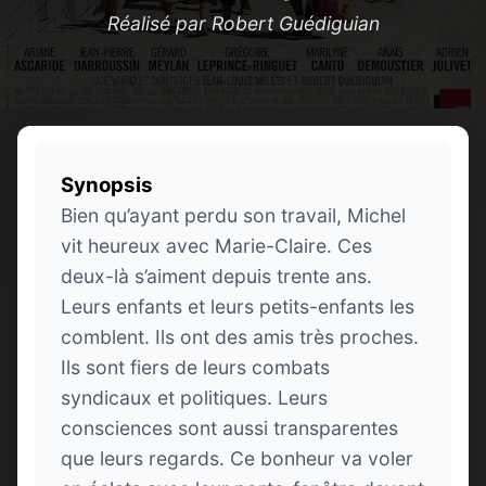
Réalisé par Robert Guédiguian
Synopsis
Bien qu’ayant perdu son travail, Michel
vit heureux avec Marie-Claire. Ces
deux-là s’aiment depuis trente ans.
Leurs enfants et leurs petits-enfants les
comblent. Ils ont des amis très proches.
Ils sont fiers de leurs combats
syndicaux et politiques. Leurs
consciences sont aussi transparentes
que leurs regards. Ce bonheur va voler