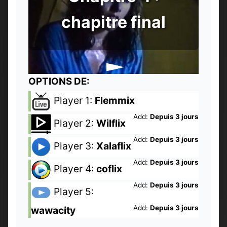
chapitre final
OPTIONS DE:
Player 1:
Flemmix
Add:
Depuis 3 jours
Player 2:
Wilflix
Add:
Depuis 3 jours
Player 3:
Xalaflix
Add:
Depuis 3 jours
Player 4:
coflix
Add:
Depuis 3 jours
Player 5:
Add:
Depuis 3 jours
wawacity