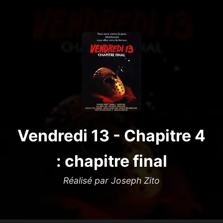
Vendredi 13 - Chapitre 4
: chapitre final
Réalisé par Joseph Zito