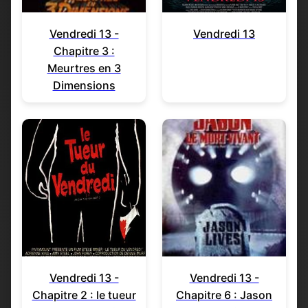
Vendredi 13 -
Vendredi 13
Chapitre 3 :
Meurtres en 3
Dimensions
Vendredi 13 -
Vendredi 13 -
Chapitre 2 : le tueur
Chapitre 6 : Jason