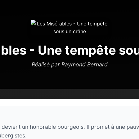
bles - Une tempête so
Réalisé par Raymond Bernard
e, devient un honorable bourgeois. Il promet à une pa
ubergistes.