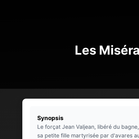
Les Miséra
Synopsis
Le forçat Jean Valjean, libéré du bagn
sa petite fille martyrisée par d'avares a