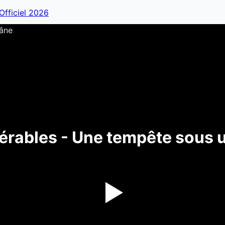
 Officiel 2026
érables - Une tempête sous 