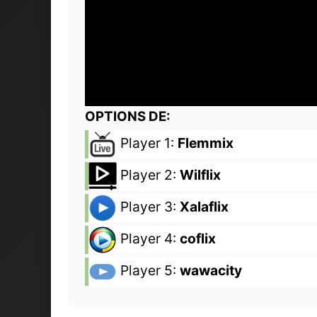
OPTIONS DE:
Player 1:
Flemmix
Player 2:
Wilflix
Player 3:
Xalaflix
Player 4:
coflix
Player 5:
wawacity