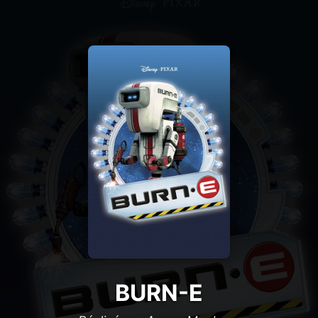
BURN-E