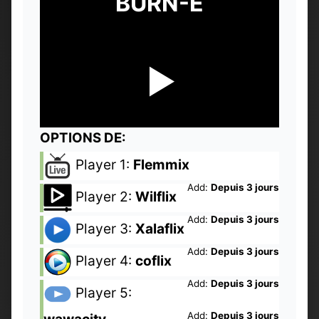
BURN-E
OPTIONS DE:
Player 1:
Flemmix
Add:
Depuis 3 jours
Player 2:
Wilflix
Add:
Depuis 3 jours
Player 3:
Xalaflix
Add:
Depuis 3 jours
Player 4:
coflix
Add:
Depuis 3 jours
Player 5:
Add:
Depuis 3 jours