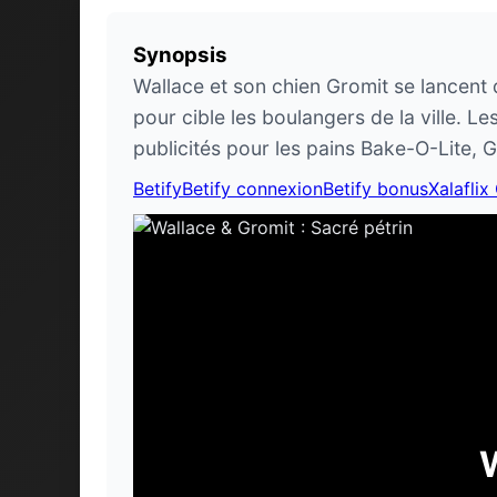
Synopsis
Wallace et son chien Gromit se lancent 
pour cible les boulangers de la ville. L
publicités pour les pains Bake-O-Lite, G
Betify
Betify connexion
Betify bonus
Xalaflix
W