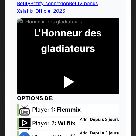
Betify
Betify connexion
Betify bonus
Xalaflix Officiel 2026
L'Honneur des
gladiateurs
OPTIONS DE:
Player 1:
Flemmix
Add:
Depuis 3 jours
Player 2:
Wilflix
Add:
Depuis 3 jours