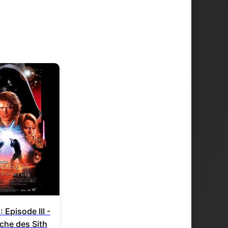
: Episode III -
che des Sith