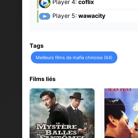
Player 4:
coflix
Player 5:
wawacity
Tags
Meilleurs films de mafia chinoise (64)
Films liés