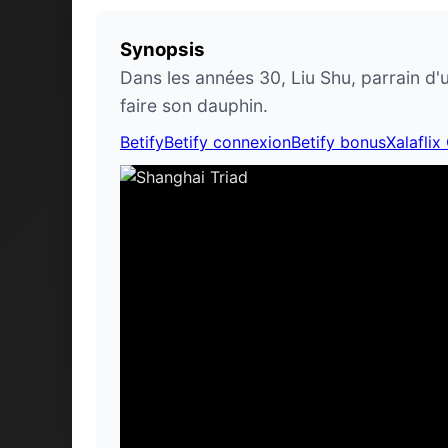
Synopsis
Dans les années 30, Liu Shu, parrain d'u
faire son dauphin.
Betify
Betify connexion
Betify bonus
Xalaflix