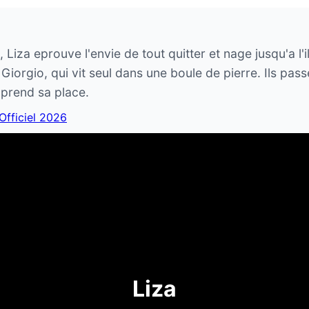
iza eprouve l'envie de tout quitter et nage jusqu'a l'ile
Giorgio, qui vit seul dans une boule de pierre. Ils pas
t prend sa place.
 Officiel 2026
Liza