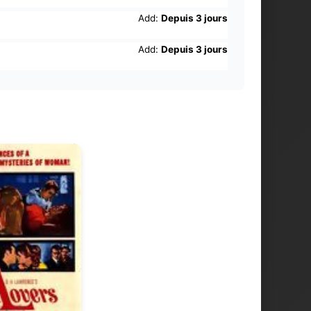
Add:
Depuis 3 jours
Add:
Depuis 3 jours