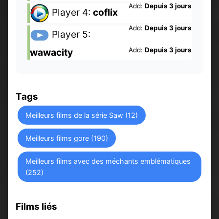
Add:
Depuis 3 jours
Player 4:
coflix
Add:
Depuis 3 jours
Player 5:
Add:
Depuis 3 jours
wawacity
Tags
Meilleurs films de la série Saw (12)
Meilleurs films gore (190)
Meilleurs films avec des méchants emblématiques
(252)
Films liés