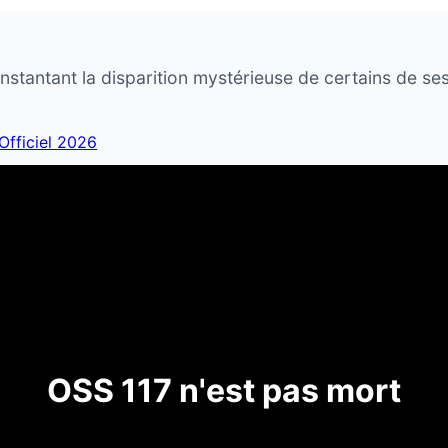
nstantant la disparition mystérieuse de certains de s
 Officiel 2026
OSS 117 n'est pas mort