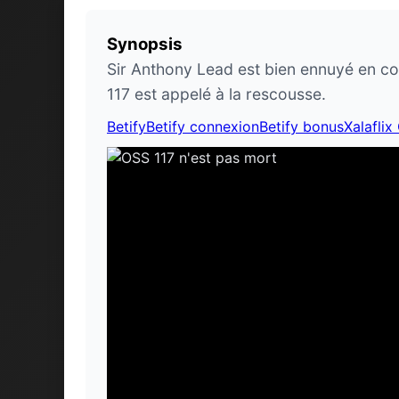
Synopsis
Sir Anthony Lead est bien ennuyé en co
117 est appelé à la rescousse.
Betify
Betify connexion
Betify bonus
Xalaflix