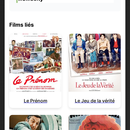
Films liés
Le Prénom
Le Jeu de la vérité