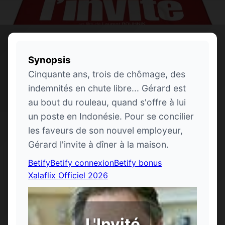
Synopsis
Cinquante ans, trois de chômage, des
indemnités en chute libre... Gérard est
au bout du rouleau, quand s'offre à lui
un poste en Indonésie. Pour se concilier
les faveurs de son nouvel employeur,
Gérard l'invite à dîner à la maison.
Betify
Betify connexion
Betify bonus
Xalaflix Officiel 2026
L'Invité