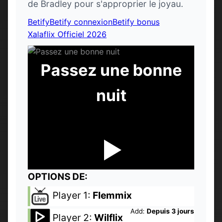
de Bradley pour s'approprier le joyau.
Betify
Betify connexion
Betify bonus
Xalaflix Officiel 2026
Passez une bonne
nuit
OPTIONS DE:
Player 1:
Flemmix
Add:
Depuis 3 jours
Player 2:
Wilflix