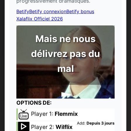
progressivement dramatiques.
Betify
Betify connexion
Betify bonus
Xalaflix Officiel 2026
Mais ne nous
délivrez pas du
mal
OPTIONS DE:
Player 1:
Flemmix
Add:
Depuis 3 jours
Player 2:
Wilflix