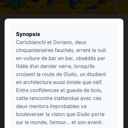
Synopsis
Carlobianchi et Doriano, deux
cinquantenaires fauchés, errent la nuit
en voiture de bar en bar, obsédés par
l’idée d’un dernier verre, lorsqu’ils
croisent la route de Giulio, un étudiant
en architecture aussi timide que naïf.
Entre confidences et gueule de bois,
cette rencontre inattendue avec ces
deux mentors improbables va
bouleverser la vision que Giulio porte
sur le monde, l’amour… et son avenir.